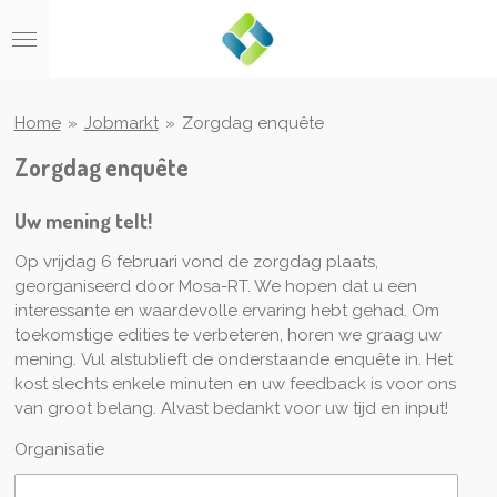
Ga
direct
naar
de
hoofdinhoud
Home
»
Jobmarkt
»
Zorgdag enquête
Zorgdag enquête
Uw mening telt!
Op vrijdag 6 februari vond de zorgdag plaats,
georganiseerd door Mosa-RT. We hopen dat u een
interessante en waardevolle ervaring hebt gehad. Om
toekomstige edities te verbeteren, horen we graag uw
mening. Vul alstublieft de onderstaande enquête in. Het
kost slechts enkele minuten en uw feedback is voor ons
van groot belang. Alvast bedankt voor uw tijd en input!
Organisatie