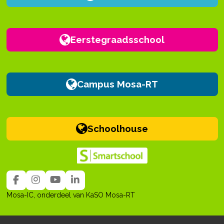
toekomst
werkplek
Eerstegraadsschool
Campus Mosa-RT
Schoolhouse
F
I
Y
L
a
n
o
i
Mosa-IC, onderdeel van KaSO Mosa-RT
c
s
u
n
e
t
T
k
b
a
u
e